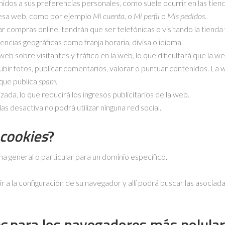
nidos a sus preferencias personales, como suele ocurrir en las tiend
 esa web, como por ejemplo
Mi cuenta
, o
Mi perfil
o
Mis pedidos
.
r compras online, tendrán que ser telefónicas o visitando la tienda f
ncias geográficas como franja horaria, divisa o idioma.
 web sobre visitantes y tráfico en la web, lo que dificultará que la 
subir fotos, publicar comentarios, valorar o puntuar contenidos. L
que publica
spam
.
da, lo que reducirá los ingresos publicitarios de la web.
i las desactiva no podrá utilizar ninguna red social.
cookies
?
ma general o particular para un dominio específico.
r a la configuración de su navegador y allí podrá buscar las asociad
s
para los navegadores más polula