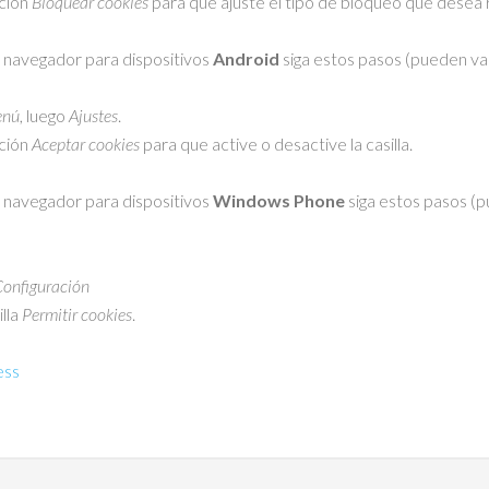
pción
Bloquear cookies
para que ajuste el tipo de bloqueo que desea r
 navegador para dispositivos
Android
siga estos pasos (pueden var
nú
, luego
Ajustes
.
pción
Aceptar cookies
para que active o desactive la casilla.
 navegador para dispositivos
Windows Phone
siga estos pasos (p
onfiguración
illa
Permitir cookies
.
ess