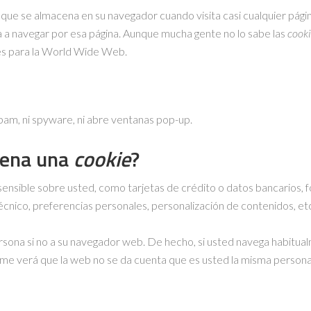
que se almacena en su navegador cuando visita casi cualquier págin
a a navegar por esa página. Aunque mucha gente no lo sabe las
cooki
es para la World Wide Web.
 spam, ni spyware, ni abre ventanas pop-up.
cena una
cookie
?
ensible sobre usted, como tarjetas de crédito o datos bancarios, f
écnico, preferencias personales, personalización de contenidos, et
rsona si no a su navegador web. De hecho, si usted navega habitua
me verá que la web no se da cuenta que es usted la misma persona