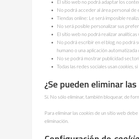
El sitio web no podrá adaptar los conte
No podrá acceder al área personal de
Tiendas online: Le será imposible realiza
No será posible personalizar sus prefere
El sitio web no podrá realizar analíticas
No podrá escribir en el blog, no podrá 
humano o una aplicación automatizada 
No se podrá mostrar publicidad sectoriza
Todas las redes sociales usan
cookies
, s
¿Se pueden eliminar las
Sí. No sólo eliminar, también bloquear, de for
Para eliminar las
cookies
de un sitio web debe i
eliminación.
Configuración de
cookie