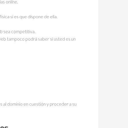
as online.
ísica si es que dispone de ella.
web sea competitiva.
a web tampoco podrá saber si usted es un
as al dominio en cuestión y proceder a su
res