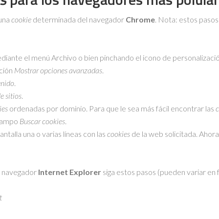
 una
cookie
determinada del navegador
Chrome
. Nota: estos pasos
diante el menú Archivo o bien pinchando el icono de personalizació
pción
Mostrar opciones avanzadas
.
enido
.
e sitios
.
ies
ordenadas por dominio. Para que le sea más fácil encontrar las
c
 campo
Buscar cookies
.
antalla una o varias líneas con las
cookies
de la web solicitada. Ahora
 navegador
Internet Explorer
siga estos pasos (pueden variar en f
t