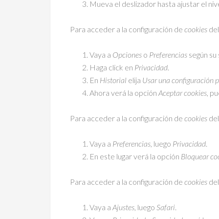
Mueva el deslizador hasta ajustar el ni
Para acceder a la configuración de
cookies
del
Vaya a
Opciones
o
Preferencias
según su 
Haga click en
Privacidad
.
En
Historial
elija
Usar una configuración pe
Ahora verá la opción
Aceptar cookies
, p
Para acceder a la configuración de
cookies
del
Vaya a
Preferencias
, luego
Privacidad
.
En este lugar verá la opción
Bloquear co
Para acceder a la configuración de
cookies
del
Vaya a
Ajustes
, luego
Safari
.