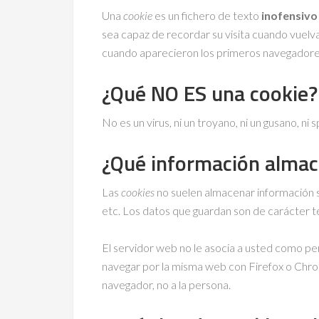
Una
cookie
es un fichero de texto
inofensivo
sea capaz de recordar su visita cuando vuelv
cuando aparecieron los primeros navegador
¿Qué NO ES una cookie?
No es un virus, ni un troyano, ni un gusano, ni
¿Qué información alma
Las
cookies
no suelen almacenar información s
etc. Los datos que guardan son de carácter t
El servidor web no le asocia a usted como pe
navegar por la misma web con Firefox o Chro
navegador, no a la persona.