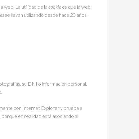
a web. La utilidad de la
cookie
es que la web
es
se llevan utilizando desde hace 20 años,
otografías, su DNI o información personal,
c.
lmente con Internet Explorer y prueba a
 porque en realidad está asociando al