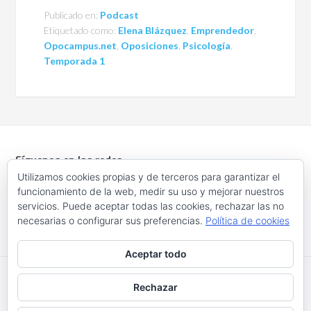
Publicado en:
Podcast
Etiquetado como:
Elena Blázquez
,
Emprendedor
,
Opocampus.net
,
Oposiciones
,
Psicología
,
Temporada 1
Síguenos en las redes
Utilizamos cookies propias y de terceros para garantizar el
funcionamiento de la web, medir su uso y mejorar nuestros
servicios. Puede aceptar todas las cookies, rechazar las no
necesarias o configurar sus preferencias.
Política de cookies
Aceptar todo
Rechazar
COPYRIGHT © 2026 ·
ENTERPRISE PRO
ON
GENESIS
FRAMEWORK
·
POLÍTICA DE PRIVACIDAD
·
POLÍTICA DE