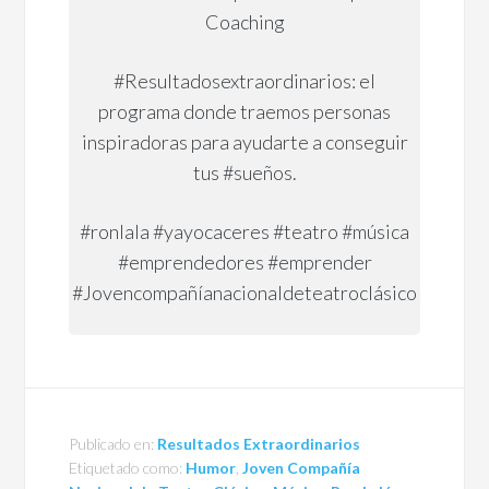
Coaching
#Resultadosextraordinarios: el
programa donde traemos personas
inspiradoras para ayudarte a conseguir
tus #sueños.
#ronlala #yayocaceres #teatro #música
#emprendedores #emprender
#Jovencompañíanacionaldeteatroclásico
Publicado en:
Resultados Extraordinarios
Etiquetado como:
Humor
,
Joven Compañía