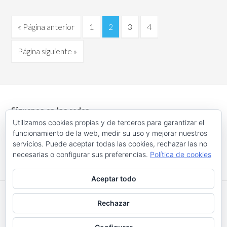
« Página anterior
1
2
3
4
Página siguiente »
Síguenos en las redes
Utilizamos cookies propias y de terceros para garantizar el
funcionamiento de la web, medir su uso y mejorar nuestros
servicios. Puede aceptar todas las cookies, rechazar las no
necesarias o configurar sus preferencias.
Política de cookies
Aceptar todo
Rechazar
COPYRIGHT © 2026 ·
ENTERPRISE PRO
ON
GENESIS
FRAMEWORK
·
POLÍTICA DE PRIVACIDAD
·
POLÍTICA DE
COOKIES